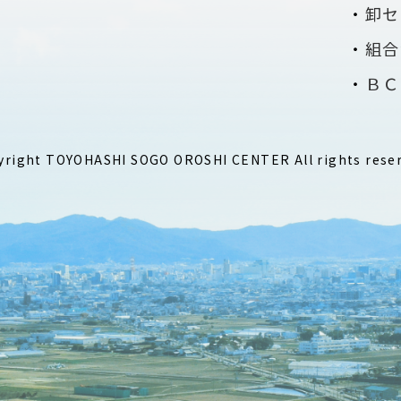
卸セ
組合
ＢＣ
yright
TOYOHASHI SOGO OROSHI CENTER
All rights rese