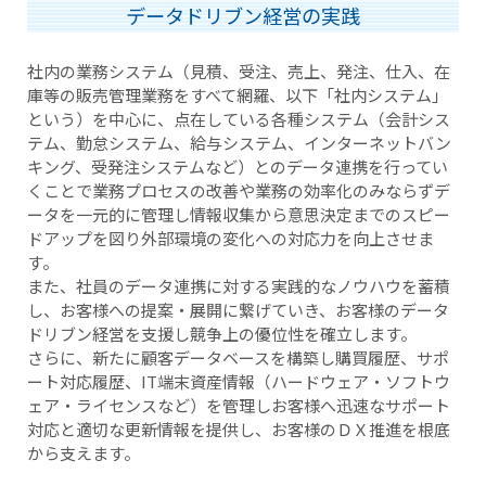
データドリブン経営の実践
社内の業務システム（見積、受注、売上、発注、仕入、在
庫等の販売管理業務をすべて網羅、以下「社内システム」
という）を中心に、点在している各種システム（会計シス
テム、勤怠システム、給与システム、インターネットバン
キング、受発注システムなど）とのデータ連携を行ってい
くことで業務プロセスの改善や業務の効率化のみならずデ
ータを一元的に管理し情報収集から意思決定までのスピー
ドアップを図り外部環境の変化への対応力を向上させま
す。
また、社員のデータ連携に対する実践的なノウハウを蓄積
し、お客様への提案・展開に繋げていき、お客様のデータ
ドリブン経営を支援し競争上の優位性を確立します。
さらに、新たに顧客データベースを構築し購買履歴、サポ
ート対応履歴、IT端末資産情報（ハードウェア・ソフトウ
ェア・ライセンスなど）を管理しお客様へ迅速なサポート
対応と適切な更新情報を提供し、お客様のＤＸ推進を根底
から支えます。