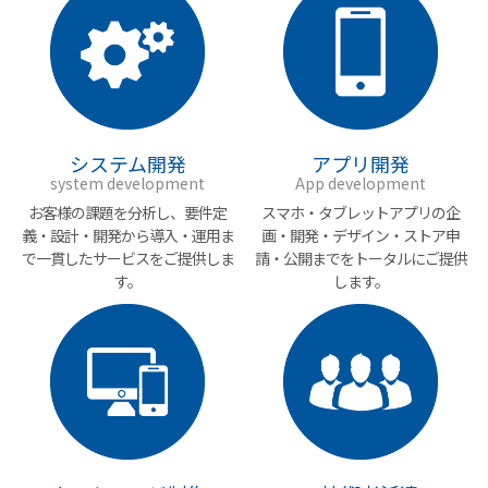
システム開発
アプリ開発
system development
App development
お客様の課題を分析し、
要件定
スマホ・タブレット
アプリの企
義・設計・開発から
導入・運用ま
画・開発・デザイン・
ストア申
で一貫した
サービスをご提供しま
請・公開までを
トータルにご提供
す。
します。