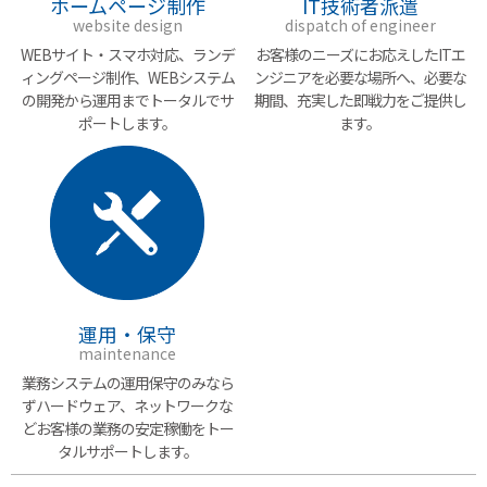
ホームページ制作
IT技術者派遣
website design
dispatch of engineer
WEBサイト・スマホ対応、
ランデ
お客様のニーズにお応えした
ITエ
ィングページ制作、
WEBシステム
ンジニアを必要な場所へ、
必要な
の開発
から運用までトータルで
サ
期間、充実した
即戦力をご提供し
ポートします。
ます。
運用・保守
maintenance
業務システムの運用保守
のみなら
ずハードウェア、
ネットワークな
どお客様の
業務の安定稼働をトー
タル
サポートします。