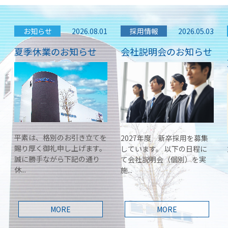
お知らせ
2026.08.01
採用情報
2026.05.03
夏季休業のお知らせ
会社説明会のお知らせ
平素は、格別のお引き立てを
2027年度 新卒採用を募集
賜り厚く御礼申し上げます。
しています。 以下の日程に
誠に勝手ながら下記の通り
て会社説明会（個別）を実
休...
施...
MORE
MORE