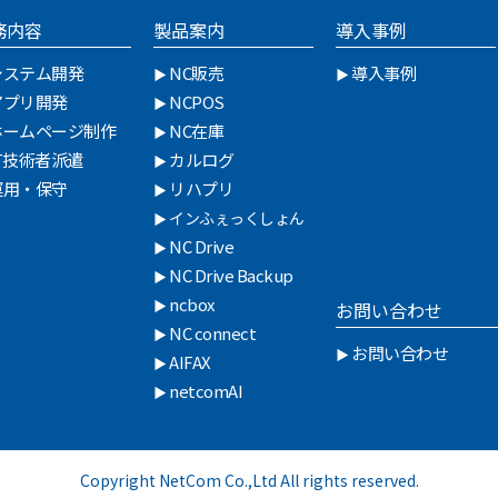
務内容
製品案内
導入事例
システム開発
NC販売
導入事例
アプリ開発
NCPOS
ホームページ制作
NC在庫
IT技術者派遣
カルログ
運用・保守
リハプリ
インふぇっくしょん
NC Drive
NC Drive Backup
ncbox
お問い合わせ
NC connect
お問い合わせ
AIFAX
netcomAI
Copyright NetCom Co.,Ltd All rights reserved.