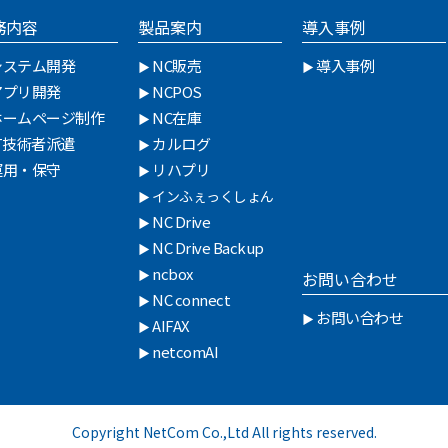
務内容
製品案内
導入事例
システム開発
NC販売
導入事例
アプリ開発
NCPOS
ホームページ制作
NC在庫
IT技術者派遣
カルログ
運用・保守
リハプリ
インふぇっくしょん
NC Drive
NC Drive Backup
ncbox
お問い合わせ
NC connect
お問い合わせ
AIFAX
netcomAI
Copyright NetCom Co.,Ltd All rights reserved.