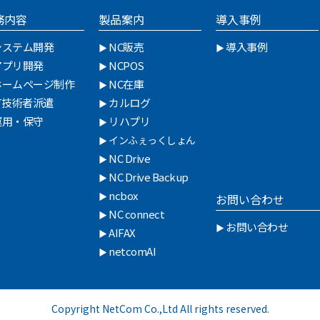
務内容
製品案内
導入事例
システム開発
NC販売
導入事例
アプリ開発
NCPOS
ホームページ制作
NC在庫
IT技術者派遣
カルログ
運用・保守
リハプリ
インふぇっくしょん
NC Drive
NC Drive Backup
ncbox
お問い合わせ
NC connect
お問い合わせ
AIFAX
netcomAI
Copyright NetCom Co.,Ltd All rights reserved.