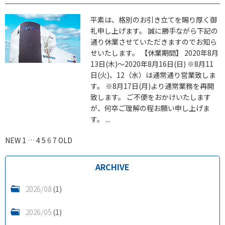
平素は、格別のお引き立てを賜り厚く御
礼申し上げます。 誠に勝手ながら下記の
通り休業させていただきますのでお知ら
せいたします。 【休業期間】 2020年8月
13日(木)～2020年8月16日(日) ※8月11
日(火)、12（水）は通常通り営業致しま
す。 ※8月17日(月)より通常業務を再開
致します。 ご不便をおかけいたします
が、何卒ご理解の程お願い申し上げま
す。 ...
NEW
1
…
4
5
6
7
OLD
ARCHIVE
2026/08
(1)
2026/05
(1)